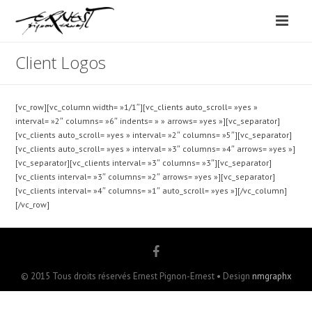
Client Logos
[vc_row][vc_column width= »1/1″][vc_clients auto_scroll= »yes »
interval= »2″ columns= »6″ indents= » » arrows= »yes »][vc_separator]
[vc_clients auto_scroll= »yes » interval= »2″ columns= »5″][vc_separator]
[vc_clients auto_scroll= »yes » interval= »3″ columns= »4″ arrows= »yes »]
[vc_separator][vc_clients interval= »3″ columns= »3″][vc_separator]
[vc_clients interval= »3″ columns= »2″ arrows= »yes »][vc_separator]
[vc_clients interval= »4″ columns= »1″ auto_scroll= »yes »][/vc_column]
[/vc_row]
© 2015 Tous droits réservés Ernest Pignon-Ernest • Design
nmgraphx