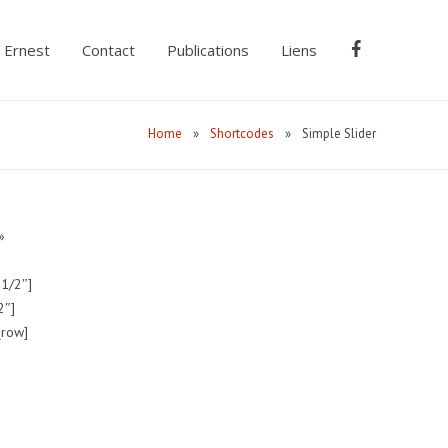
Ernest
Contact
Publications
Liens
Home
»
Shortcodes
»
Simple Slider
»
»1/2″]
2″]
_row]