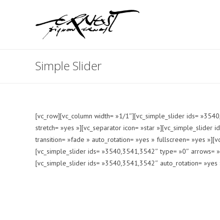
Simple Slider
[vc_row][vc_column width= »1/1″][vc_simple_slider ids= »3540
stretch= »yes »][vc_separator icon= »star »][vc_simple_slide
transition= »fade » auto_rotation= »yes » fullscreen= »yes »][
[vc_simple_slider ids= »3540,3541,3542″ type= »0″ arrows= »h
[vc_simple_slider ids= »3540,3541,3542″ auto_rotation= »yes 