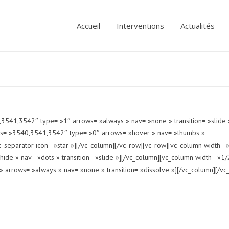
Accueil
Interventions
Actualités
,3541,3542″ type= »1″ arrows= »always » nav= »none » transition= »slide 
r ids= »3540,3541,3542″ type= »0″ arrows= »hover » nav= »thumbs »
vc_separator icon= »star »][/vc_column][/vc_row][vc_row][vc_column width= 
ide » nav= »dots » transition= »slide »][/vc_column][vc_column width= »1/
» arrows= »always » nav= »none » transition= »dissolve »][/vc_column][/vc