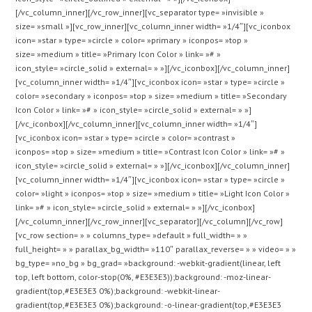
[/vc_column_inner][/vc_row_inner][vc_separator type= »invisible »
size= »small »][vc_row_inner][vc_column_inner width= »1/4″][vc_iconbox
icon= »star » type= »circle » color= »primary » iconpos= »top »
size= »medium » title= »Primary Icon Color » link= »# »
icon_style= »circle_solid » external= » »][/vc_iconbox][/vc_column_inner]
[vc_column_inner width= »1/4″][vc_iconbox icon= »star » type= »circle »
color= »secondary » iconpos= »top » size= »medium » title= »Secondary
Icon Color » link= »# » icon_style= »circle_solid » external= » »]
[/vc_iconbox][/vc_column_inner][vc_column_inner width= »1/4″]
[vc_iconbox icon= »star » type= »circle » color= »contrast »
iconpos= »top » size= »medium » title= »Contrast Icon Color » link= »# »
icon_style= »circle_solid » external= » »][/vc_iconbox][/vc_column_inner]
[vc_column_inner width= »1/4″][vc_iconbox icon= »star » type= »circle »
color= »light » iconpos= »top » size= »medium » title= »Light Icon Color »
link= »# » icon_style= »circle_solid » external= » »][/vc_iconbox]
[/vc_column_inner][/vc_row_inner][vc_separator][/vc_column][/vc_row]
[vc_row section= » » columns_type= »default » full_width= » »
full_height= » » parallax_bg_width= »110″ parallax_reverse= » » video= » »
bg_type= »no_bg » bg_grad= »background: -webkit-gradient(linear, left
top, left bottom, color-stop(0%, #E3E3E3));background: -moz-linear-
gradient(top,#E3E3E3 0%);background: -webkit-linear-
gradient(top,#E3E3E3 0%);background: -o-linear-gradient(top,#E3E3E3