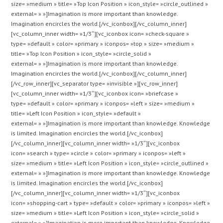
size= »medium » title= »Top Icon Position » icon_style= »circle_outlined »
external= » »]Imagination is more important than knowledge.
Imagination encircles the world.[/vc_iconbox][/vc_column_inner]
[vc_column_inner width= »1/3″][vc_iconbox icon= »check-square »
type= »default » color= »primary » iconpos= »top » size= »medium »
title= »Top Icon Position » icon_style= »circle_solid »
external= » »]Imagination is more important than knowledge.
Imagination encircles the world.[/vc_iconbox][/vc_column_inner]
[/vc_row_inner][vc_separator type= »invisible »][vc_row_inner]
[vc_column_inner width= »1/3″][vc_iconbox icon= »briefcase »
type= »default » color= »primary » iconpos= »left » size= »medium »
title= »Left Icon Position » icon_style= »default »
external= » »]Imagination is more important than knowledge. Knowledge
is limited. Imagination encircles the world.[/vc_iconbox]
[/vc_column_inner][vc_column_inner width= »1/3″][vc_iconbox
icon= »search » type= »circle » color= »primary » iconpos= »left »
size= »medium » title= »Left Icon Position » icon_style= »circle_outlined »
external= » »]Imagination is more important than knowledge. Knowledge
is limited. Imagination encircles the world.[/vc_iconbox]
[/vc_column_inner][vc_column_inner width= »1/3″][vc_iconbox
icon= »shopping-cart » type= »default » color= »primary » iconpos= »left »
size= »medium » title= »Left Icon Position » icon_style= »circle_solid »
external= » »]Imagination is more important than knowledge. Knowledge