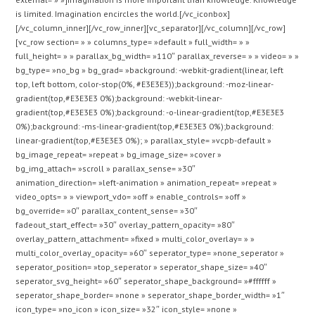
is limited. Imagination encircles the world.[/vc_iconbox]
[/vc_column_inner][/vc_row_inner][vc_separator][/vc_column][/vc_row]
[vc_row section= » » columns_type= »default » full_width= » »
full_height= » » parallax_bg_width= »110″ parallax_reverse= » » video= » »
bg_type= »no_bg » bg_grad= »background: -webkit-gradient(linear, left
top, left bottom, color-stop(0%, #E3E3E3));background: -moz-linear-
gradient(top,#E3E3E3 0%);background: -webkit-linear-
gradient(top,#E3E3E3 0%);background: -o-linear-gradient(top,#E3E3E3
0%);background: -ms-linear-gradient(top,#E3E3E3 0%);background:
linear-gradient(top,#E3E3E3 0%); » parallax_style= »vcpb-default »
bg_image_repeat= »repeat » bg_image_size= »cover »
bg_img_attach= »scroll » parallax_sense= »30″
animation_direction= »left-animation » animation_repeat= »repeat »
video_opts= » » viewport_vdo= »off » enable_controls= »off »
bg_override= »0″ parallax_content_sense= »30″
fadeout_start_effect= »30″ overlay_pattern_opacity= »80″
overlay_pattern_attachment= »fixed » multi_color_overlay= » »
multi_color_overlay_opacity= »60″ seperator_type= »none_seperator »
seperator_position= »top_seperator » seperator_shape_size= »40″
seperator_svg_height= »60″ seperator_shape_background= »#ffffff »
seperator_shape_border= »none » seperator_shape_border_width= »1″
icon_type= »no_icon » icon_size= »32″ icon_style= »none »