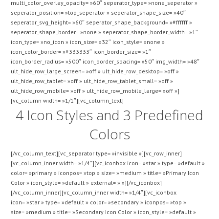
multi_color_overlay_opacity= »60″ seperator_type= »none_seperator »
seperator_position= »top_seperator » seperator_shape_size= »40″
seperator_svg_height= »60″ seperator_shape_background= »#ffffff »
seperator_shape_border= »none » seperator_shape_border_width= »1″
icon_type= »no_icon » icon_size= »32″ icon_style= »none »
icon_color_border= »#333333″ icon_border_size= »1″
icon_border_radius= »500″ icon_border_spacing= »50″ img_width= »48″
ult_hide_row_large_screen= »off » ult_hide_row_desktop= »off »
ult_hide_row_tablet= »off » ult_hide_row_tablet_small= »off »
ult_hide_row_mobile= »off » ult_hide_row_mobile_large= »off »]
[vc_column width= »1/1″][vc_column_text]
4 Icon Styles and 3 Predefined
Colors
[/vc_column_text][vc_separator type= »invisible »][vc_row_inner]
[vc_column_inner width= »1/4″][vc_iconbox icon= »star » type= »default »
color= »primary » iconpos= »top » size= »medium » title= »Primary Icon
Color » icon_style= »default » external= » »][/vc_iconbox]
[/vc_column_inner][vc_column_inner width= »1/4″][vc_iconbox
icon= »star » type= »default » color= »secondary » iconpos= »top »
size= »medium » title= »Secondary Icon Color » icon_style= »default »