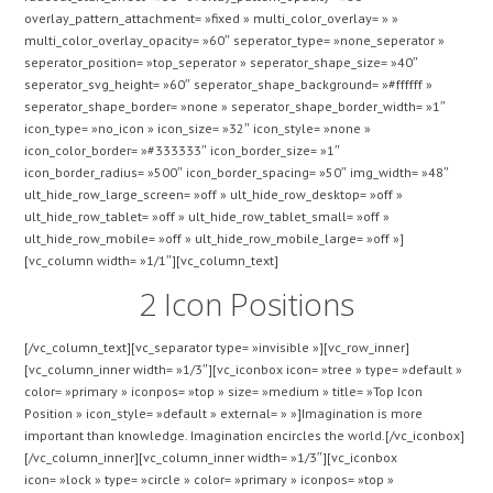
overlay_pattern_attachment= »fixed » multi_color_overlay= » »
multi_color_overlay_opacity= »60″ seperator_type= »none_seperator »
seperator_position= »top_seperator » seperator_shape_size= »40″
seperator_svg_height= »60″ seperator_shape_background= »#ffffff »
seperator_shape_border= »none » seperator_shape_border_width= »1″
icon_type= »no_icon » icon_size= »32″ icon_style= »none »
icon_color_border= »#333333″ icon_border_size= »1″
icon_border_radius= »500″ icon_border_spacing= »50″ img_width= »48″
ult_hide_row_large_screen= »off » ult_hide_row_desktop= »off »
ult_hide_row_tablet= »off » ult_hide_row_tablet_small= »off »
ult_hide_row_mobile= »off » ult_hide_row_mobile_large= »off »]
[vc_column width= »1/1″][vc_column_text]
2 Icon Positions
[/vc_column_text][vc_separator type= »invisible »][vc_row_inner]
[vc_column_inner width= »1/3″][vc_iconbox icon= »tree » type= »default »
color= »primary » iconpos= »top » size= »medium » title= »Top Icon
Position » icon_style= »default » external= » »]Imagination is more
important than knowledge. Imagination encircles the world.[/vc_iconbox]
[/vc_column_inner][vc_column_inner width= »1/3″][vc_iconbox
icon= »lock » type= »circle » color= »primary » iconpos= »top »