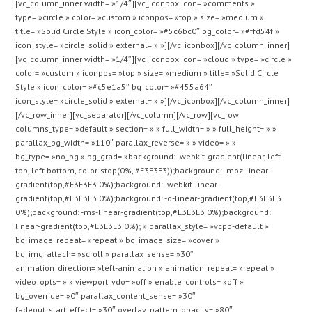
[vc_column_inner width= »1/4″][vc_iconbox icon= »comments »
type= »circle » color= »custom » iconpos= »top » size= »medium »
title= »Solid Circle Style » icon_color= »#5c6bc0″ bg_color= »#ffd54f »
icon_style= »circle_solid » external= » »][/vc_iconbox][/vc_column_inner]
[vc_column_inner width= »1/4″][vc_iconbox icon= »cloud » type= »circle »
color= »custom » iconpos= »top » size= »medium » title= »Solid Circle
Style » icon_color= »#c5e1a5″ bg_color= »#455a64″
icon_style= »circle_solid » external= » »][/vc_iconbox][/vc_column_inner]
[/vc_row_inner][vc_separator][/vc_column][/vc_row][vc_row
columns_type= »default » section= » » full_width= » » full_height= » »
parallax_bg_width= »110″ parallax_reverse= » » video= » »
bg_type= »no_bg » bg_grad= »background: -webkit-gradient(linear, left
top, left bottom, color-stop(0%, #E3E3E3));background: -moz-linear-
gradient(top,#E3E3E3 0%);background: -webkit-linear-
gradient(top,#E3E3E3 0%);background: -o-linear-gradient(top,#E3E3E3
0%);background: -ms-linear-gradient(top,#E3E3E3 0%);background:
linear-gradient(top,#E3E3E3 0%); » parallax_style= »vcpb-default »
bg_image_repeat= »repeat » bg_image_size= »cover »
bg_img_attach= »scroll » parallax_sense= »30″
animation_direction= »left-animation » animation_repeat= »repeat »
video_opts= » » viewport_vdo= »off » enable_controls= »off »
bg_override= »0″ parallax_content_sense= »30″
fadeout_start_effect= »30″ overlay_pattern_opacity= »80″