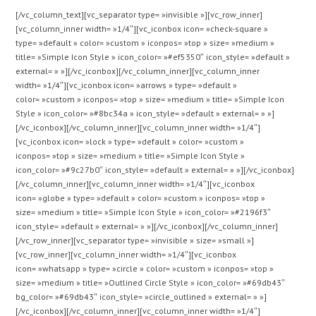
[/vc_column_text][vc_separator type= »invisible »][vc_row_inner]
[vc_column_inner width= »1/4″][vc_iconbox icon= »check-square »
type= »default » color= »custom » iconpos= »top » size= »medium »
title= »Simple Icon Style » icon_color= »#ef5350″ icon_style= »default »
external= » »][/vc_iconbox][/vc_column_inner][vc_column_inner
width= »1/4″][vc_iconbox icon= »arrows » type= »default »
color= »custom » iconpos= »top » size= »medium » title= »Simple Icon
Style » icon_color= »#8bc34a » icon_style= »default » external= » »]
[/vc_iconbox][/vc_column_inner][vc_column_inner width= »1/4″]
[vc_iconbox icon= »lock » type= »default » color= »custom »
iconpos= »top » size= »medium » title= »Simple Icon Style »
icon_color= »#9c27b0″ icon_style= »default » external= » »][/vc_iconbox]
[/vc_column_inner][vc_column_inner width= »1/4″][vc_iconbox
icon= »globe » type= »default » color= »custom » iconpos= »top »
size= »medium » title= »Simple Icon Style » icon_color= »#2196f3″
icon_style= »default » external= » »][/vc_iconbox][/vc_column_inner]
[/vc_row_inner][vc_separator type= »invisible » size= »small »]
[vc_row_inner][vc_column_inner width= »1/4″][vc_iconbox
icon= »whatsapp » type= »circle » color= »custom » iconpos= »top »
size= »medium » title= »Outlined Circle Style » icon_color= »#69db43″
bg_color= »#69db43″ icon_style= »circle_outlined » external= » »]
[/vc_iconbox][/vc_column_inner][vc_column_inner width= »1/4″]