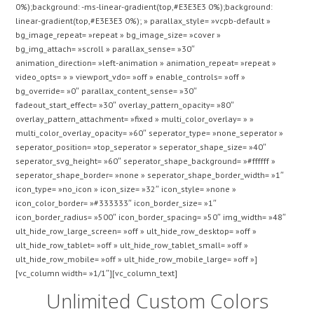
0%);background: -ms-linear-gradient(top,#E3E3E3 0%);background:
linear-gradient(top,#E3E3E3 0%); » parallax_style= »vcpb-default »
bg_image_repeat= »repeat » bg_image_size= »cover »
bg_img_attach= »scroll » parallax_sense= »30″
animation_direction= »left-animation » animation_repeat= »repeat »
video_opts= » » viewport_vdo= »off » enable_controls= »off »
bg_override= »0″ parallax_content_sense= »30″
fadeout_start_effect= »30″ overlay_pattern_opacity= »80″
overlay_pattern_attachment= »fixed » multi_color_overlay= » »
multi_color_overlay_opacity= »60″ seperator_type= »none_seperator »
seperator_position= »top_seperator » seperator_shape_size= »40″
seperator_svg_height= »60″ seperator_shape_background= »#ffffff »
seperator_shape_border= »none » seperator_shape_border_width= »1″
icon_type= »no_icon » icon_size= »32″ icon_style= »none »
icon_color_border= »#333333″ icon_border_size= »1″
icon_border_radius= »500″ icon_border_spacing= »50″ img_width= »48″
ult_hide_row_large_screen= »off » ult_hide_row_desktop= »off »
ult_hide_row_tablet= »off » ult_hide_row_tablet_small= »off »
ult_hide_row_mobile= »off » ult_hide_row_mobile_large= »off »]
[vc_column width= »1/1″][vc_column_text]
Unlimited Custom Colors