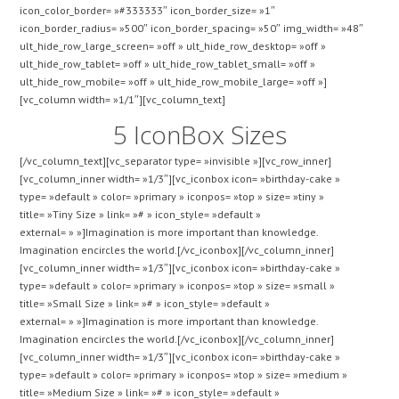
icon_color_border= »#333333″ icon_border_size= »1″
icon_border_radius= »500″ icon_border_spacing= »50″ img_width= »48″
ult_hide_row_large_screen= »off » ult_hide_row_desktop= »off »
ult_hide_row_tablet= »off » ult_hide_row_tablet_small= »off »
ult_hide_row_mobile= »off » ult_hide_row_mobile_large= »off »]
[vc_column width= »1/1″][vc_column_text]
5 IconBox Sizes
[/vc_column_text][vc_separator type= »invisible »][vc_row_inner]
[vc_column_inner width= »1/3″][vc_iconbox icon= »birthday-cake »
type= »default » color= »primary » iconpos= »top » size= »tiny »
title= »Tiny Size » link= »# » icon_style= »default »
external= » »]Imagination is more important than knowledge.
Imagination encircles the world.[/vc_iconbox][/vc_column_inner]
[vc_column_inner width= »1/3″][vc_iconbox icon= »birthday-cake »
type= »default » color= »primary » iconpos= »top » size= »small »
title= »Small Size » link= »# » icon_style= »default »
external= » »]Imagination is more important than knowledge.
Imagination encircles the world.[/vc_iconbox][/vc_column_inner]
[vc_column_inner width= »1/3″][vc_iconbox icon= »birthday-cake »
type= »default » color= »primary » iconpos= »top » size= »medium »
title= »Medium Size » link= »# » icon_style= »default »