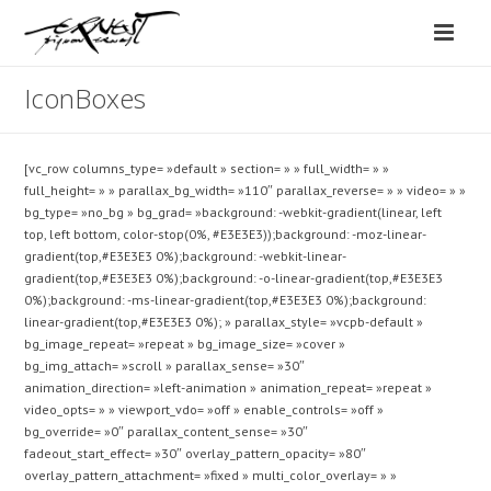
IconBoxes
[vc_row columns_type= »default » section= » » full_width= » »
full_height= » » parallax_bg_width= »110″ parallax_reverse= » » video= » »
bg_type= »no_bg » bg_grad= »background: -webkit-gradient(linear, left
top, left bottom, color-stop(0%, #E3E3E3));background: -moz-linear-
gradient(top,#E3E3E3 0%);background: -webkit-linear-
gradient(top,#E3E3E3 0%);background: -o-linear-gradient(top,#E3E3E3
0%);background: -ms-linear-gradient(top,#E3E3E3 0%);background:
linear-gradient(top,#E3E3E3 0%); » parallax_style= »vcpb-default »
bg_image_repeat= »repeat » bg_image_size= »cover »
bg_img_attach= »scroll » parallax_sense= »30″
animation_direction= »left-animation » animation_repeat= »repeat »
video_opts= » » viewport_vdo= »off » enable_controls= »off »
bg_override= »0″ parallax_content_sense= »30″
fadeout_start_effect= »30″ overlay_pattern_opacity= »80″
overlay_pattern_attachment= »fixed » multi_color_overlay= » »