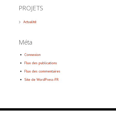
PROJETS
Actualité
Méta
Connexion
Flux des publications
Flux des commentaires
Site de WordPress-FR
© 2015 Tous droits réservés Ernest Pignon-Ernest • Design
nmgrap