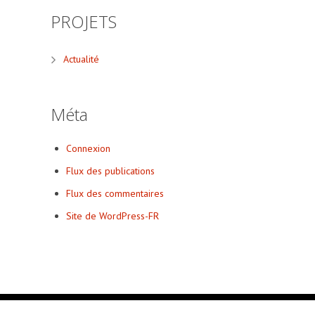
PROJETS
Actualité
Méta
Connexion
Flux des publications
Flux des commentaires
Site de WordPress-FR
© 2015 Tous droits réservés Ernest Pignon-Ernest • Design
nmgrap